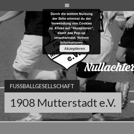
Skip
to
Durch die weitere Nutzung
content
der Seite stimmst du der
Verwendung von Cookies
zu. Klicke auf "Akzeptieren",
damit das Pop-up
verschwindet.
Weitere
Informationen
Akzeptieren
FUSSBALLGESELLSCHAFT
1908 Mutterstadt e.V.