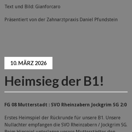
Text und Bild: Gianforcaro
Präsentiert von der Zahnarztpraxis Daniel Pfundstein
10. MÄRZ 2026
Heimsieg der B1!
FG 08 Mutterstadt : SVO Rheinzabern Jockgrim SG 2:0
Erstes Heimspiel der Rückrunde für unsere B1. Unsere
Nullachter empfangen die SVO Rheinzabern / Jockgrim SG.
Beim Hinspiel unterlagen unsere Mutterstädter den