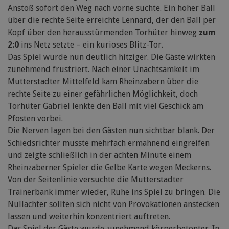
Anstoß sofort den Weg nach vorne suchte. Ein hoher Ball
über die rechte Seite erreichte Lennard, der den Ball per
Kopf über den herausstürmenden Torhüter hinweg
zum
2:0
ins Netz setzte – ein kurioses Blitz-Tor.
Das Spiel wurde nun deutlich hitziger. Die Gäste wirkten
zunehmend frustriert. Nach einer Unachtsamkeit im
Mutterstadter Mittelfeld kam Rheinzabern über die
rechte Seite zu einer gefährlichen Möglichkeit, doch
Torhüter Gabriel lenkte den Ball mit viel Geschick am
Pfosten vorbei.
Die Nerven lagen bei den Gästen nun sichtbar blank. Der
Schiedsrichter musste mehrfach ermahnend eingreifen
und zeigte schließlich in der achten Minute einem
Rheinzaberner Spieler die Gelbe Karte wegen Meckerns.
Von der Seitenlinie versuchte die Mutterstadter
Trainerbank immer wieder, Ruhe ins Spiel zu bringen. Die
Nullachter sollten sich nicht von Provokationen anstecken
lassen und weiterhin konzentriert auftreten.
Das Spiel der Gäste wurde zunehmend körperbetonter. In