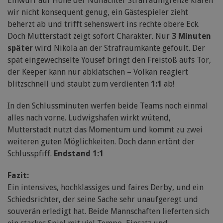
Einwurf auf Höhe der Nullachter Strafraumgrenze klären
wir nicht konsequent genug, ein Gästespieler zieht
beherzt ab und trifft sehenswert ins rechte obere Eck.
Doch Mutterstadt zeigt sofort Charakter. Nur
3 Minuten
später
wird Nikola an der Strafraumkante gefoult. Der
spät eingewechselte Yousef bringt den Freistoß aufs Tor,
der Keeper kann nur abklatschen – Volkan reagiert
blitzschnell und staubt zum verdienten
1:1
ab!
In den Schlussminuten werfen beide Teams noch einmal
alles nach vorne. Ludwigshafen wirkt wütend,
Mutterstadt nutzt das Momentum und kommt zu zwei
weiteren guten Möglichkeiten. Doch dann ertönt der
Schlusspfiff.
Endstand 1:1
Fazit:
Ein intensives, hochklassiges und faires Derby, und ein
Schiedsrichter, der seine Sache sehr unaufgeregt und
souverän erledigt hat. Beide Mannschaften lieferten sich