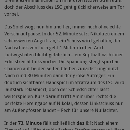
brennt es einmal lichterloh im Mutterstadter Strafraum,
doch der Abschluss des LSC geht glücklicherweise am Tor
vorbei.
Das Spiel wogt nun hin und her, immer noch ohne echte
Verschnaufpause. In der 52. Minute setzt Nikola zu einem
sehenswerten Angriff an, sein Schuss wird gehalten, der
Nachschuss von Luca geht 1 Meter drüber. Auch
Ludwigshafen bleibt gefährlich – ein Kopfball nach einer
Ecke streicht links vorbei. Die Spannung steigt spürbar.
Chancen auf beiden Seiten bleiben zunächst ungenutzt.
Nach rund 30 Minuten dann der große Aufreger: Ein
deutlich sichtbares Handspiel im Strafraum des LSC wird
lautstark reklamiert, doch der Schiedsrichter lässt
weiterspielen. Kurz darauf trifft Amir über rechts die
perfekte Hereingabe auf Nikolai, dessen Linksschuss nur
am Außenpfosten landet – Pech für unsere Nullachter.
In der
73. Minute
fällt schließlich
das 0:1
: Nach einem