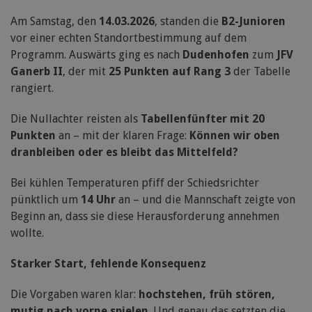
Am Samstag, den
14.03.2026
, standen die
B2-Junioren
vor einer echten Standortbestimmung auf dem
Programm. Auswärts ging es nach
Dudenhofen
zum
JFV
Ganerb II
, der mit
25 Punkten auf Rang 3
der Tabelle
rangiert.
Die Nullachter reisten als
Tabellenfünfter mit 20
Punkten
an – mit der klaren Frage:
Können wir oben
dranbleiben oder es bleibt das Mittelfeld?
Bei kühlen Temperaturen pfiff der Schiedsrichter
pünktlich um
14 Uhr
an – und die Mannschaft zeigte von
Beginn an, dass sie diese Herausforderung annehmen
wollte.
Starker Start, fehlende Konsequenz
Die Vorgaben waren klar:
hochstehen, früh stören,
mutig nach vorne spielen
. Und genau das setzten die