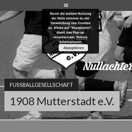
Skip
to
Durch die weitere Nutzung
content
der Seite stimmst du der
Verwendung von Cookies
zu. Klicke auf "Akzeptieren",
damit das Pop-up
verschwindet.
Weitere
Informationen
Akzeptieren
FUSSBALLGESELLSCHAFT
1908 Mutterstadt e.V.