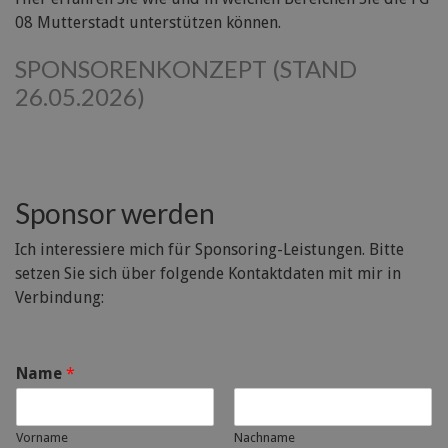
08 Mutterstadt unterstützen können.
SPONSORENKONZEPT (STAND
26.05.2026)
Sponsor werden
Ich interessiere mich für Sponsoring-Leistungen. Bitte
setzen Sie sich über folgende Kontaktdaten mit mir in
Verbindung:
Name
*
Vorname
Nachname