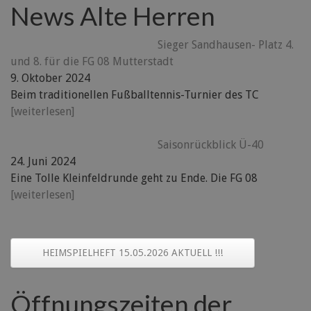
News Alte Herren
Sieger Sandhausen- Platz 4.
und 8. für die FG 08 Mutterstadt
9. Oktober 2024
Beim traditionellen Fußballtennis-Turnier des TC
[weiterlesen]
Saisonrückblick Ü-40
24. Juni 2024
Eine Tolle Kleinfeldrunde geht zu Ende. Die FG 08
[weiterlesen]
HEIMSPIELHEFT 15.05.2026 AKTUELL !!!
Öffnungszeiten der