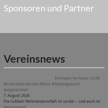
Sponsoren und Partner
Vereinsnews
Ehrenamt im Fokus: FG 08
Mutterstadt bei der Aktion #heldengesucht
ausgezeichnet
7. August 2026
Die Fußball-Weltmeisterschaft ist vorbei – und auch im
[weiterlesen]