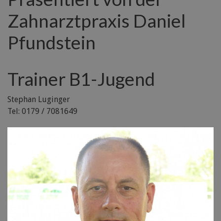
Zahnarztpraxis Daniel
Pfundstein
Trainer B1-Jugend
Stephan Luginger
Tel: 0179 / 7081649