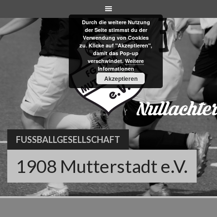
Skip
to
Durch die weitere Nutzung
content
der Seite stimmst du der
Verwendung von Cookies
zu. Klicke auf "Akzeptieren",
damit das Pop-up
verschwindet.
Weitere
Informationen
Akzeptieren
FUSSBALLGESELLSCHAFT
1908 Mutterstadt e.V.