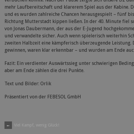
mehr Laufbereitschaft und klarerem Spiel aus der Kabine. D
und es wurden zahlreiche Chancen herausgespielt – fünf bis
Richtung Mutterstadt kippen ließen. In der 40. Minute fiel s
von Jonas Daubermann, der aus der E-Jugend hochgekommen
und verwandelte sicher. Auch wenn spielerisch weiterhin Sch
zweiten Halbzeit eine kämpferisch überzeugende Leistung. De
gewinnen, waren klar erkennbar – und wurden am Ende auc
Fazit: Ein verdienter Auswärtssieg unter schwierigen Beding
aber am Ende zählen die drei Punkte.
Text und Bilder: Orlik
Präsentiert von der FEBESOL GmbH
Post
←
Viel Kampf, wenig Glück!