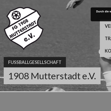
Skip
to
Durch die 
content
VE
TR
K
FUSSBALLGESELLSCHAFT
1908 Mutterstadt e.V.