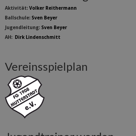
Aktivität:
Volker Reithermann
Ballschule:
Sven Beyer
Jugendleitung:
Sven Beyer
AH:
Dirk Lindenschmitt
Vereinsspielplan