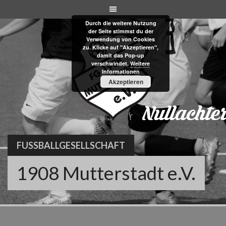
Skip
to
Durch die weitere Nutzung
content
der Seite stimmst du der
Verwendung von Cookies
zu. Klicke auf "Akzeptieren",
damit das Pop-up
verschwindet.
Weitere
Informationen
Akzeptieren
FUSSBALLGESELLSCHAFT
1908 Mutterstadt e.V.