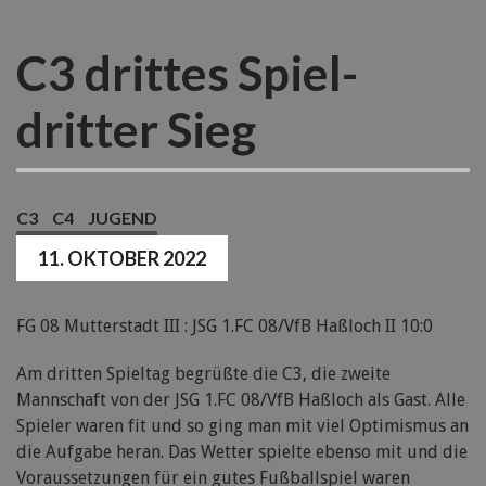
C3 drittes Spiel-
dritter Sieg
C3
C4
JUGEND
11. OKTOBER 2022
FG 08 Mutterstadt III : JSG 1.FC 08/VfB Haßloch II 10:0
Am dritten Spieltag begrüßte die C3, die zweite
Mannschaft von der JSG 1.FC 08/VfB Haßloch als Gast. Alle
Spieler waren fit und so ging man mit viel Optimismus an
die Aufgabe heran. Das Wetter spielte ebenso mit und die
Voraussetzungen für ein gutes Fußballspiel waren