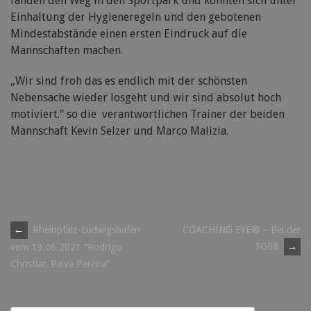
fanden den Weg in den Sportpark und konnten sich unter
Einhaltung der Hygieneregeln und den gebotenen
Mindestabstände einen ersten Eindruck auf die
Mannschaften machen.
„Wir sind froh das es endlich mit der schönsten
Nebensache wieder losgeht und wir sind absolut hoch
motiviert.“ so die verantwortlichen Trainer der beiden
Mannschaft Kevin Selzer und Marco Malizia.
Post
←
Rheinpfalz-Ludwigshafen
COACHING EYE® – Bei der
FG08
→
vom 19.06.2021 “Rodrigo
navigation
Christian Paiva Pereira”