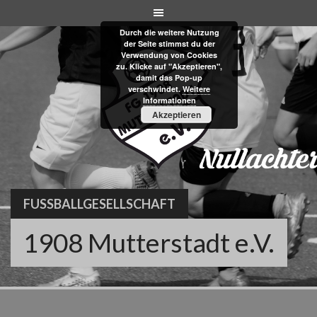
Skip
to
Durch die weitere Nutzung
content
der Seite stimmst du der
Verwendung von Cookies
zu. Klicke auf "Akzeptieren",
damit das Pop-up
verschwindet.
Weitere
Informationen
Akzeptieren
FUSSBALLGESELLSCHAFT
1908 Mutterstadt e.V.