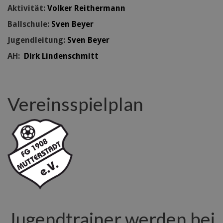
Aktivität:
Volker Reithermann
Ballschule:
Sven Beyer
Jugendleitung:
Sven Beyer
AH:
Dirk Lindenschmitt
Vereinsspielplan
Jugendtrainer werden bei