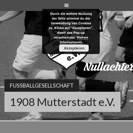
Skip
to
Durch die weitere Nutzung
content
der Seite stimmst du der
Verwendung von Cookies
zu. Klicke auf "Akzeptieren",
damit das Pop-up
verschwindet.
Weitere
Informationen
Akzeptieren
FUSSBALLGESELLSCHAFT
1908 Mutterstadt e.V.