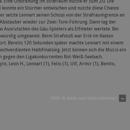
k. Eine Unordnung im Strafraum nutzte er zum 2:0. Die
 konnte ein Stürmer entwischen und nutzte diese Chance
er setzte Lennart seinen Schuss von der Strafraumgrenze an
 Abstauber wieder zur Zwei-Tore-Führung. Dann lag der
as Ausrutschen des Gäu-Spielers als Elfmeter wertete. Bei
bwürdig umgesenst. Beim Strafstoß war Erik im Kasten
ort. Bereits 120 Sekunden später machte Lennart mit einem
hochverdienten Halbfinalsieg. Jetzt können sich die MuLis ein
dann gegen den Ligakonkurrenten Rot-Weiß-Seebach.
n, Leon H., Lennart (1), Felix (1), Ulf, Armir (1), Benito,
FG08 1b Remis zum Rückrundenstart
→