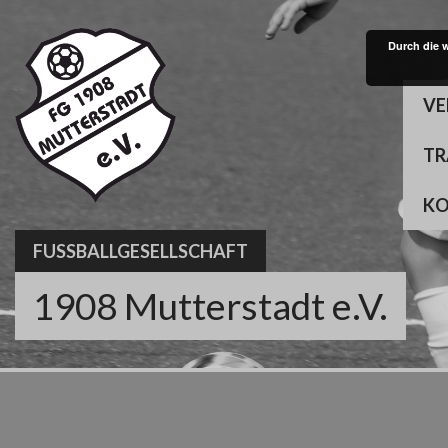
Skip
to
Durch die 
content
VE
TR
K
FUSSBALLGESELLSCHAFT
1908 Mutterstadt e.V.