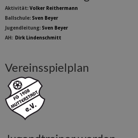
Aktivität:
Volker Reithermann
Ballschule:
Sven Beyer
Jugendleitung:
Sven Beyer
AH:
Dirk Lindenschmitt
Vereinsspielplan