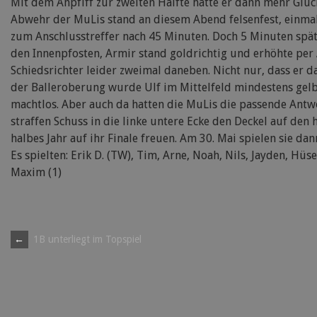
Mit dem Anpfiff zur zweiten Hälfte hatte er dann mehr Glüc
Abwehr der MuLis stand an diesem Abend felsenfest, einmal
zum Anschlusstreffer nach 45 Minuten. Doch 5 Minuten spät
den Innenpfosten, Armir stand goldrichtig und erhöhte per
Schiedsrichter leider zweimal daneben. Nicht nur, dass er d
der Balleroberung wurde Ulf im Mittelfeld mindestens gel
machtlos. Aber auch da hatten die MuLis die passende Antw
straffen Schuss in die linke untere Ecke den Deckel auf den 
halbes Jahr auf ihr Finale freuen. Am 30. Mai spielen sie 
Es spielten: Erik D. (TW), Tim, Arne, Noah, Nils, Jayden, Hüseyi
Maxim (1)
Post
←
1B unterliegt im Topspiel
navigation