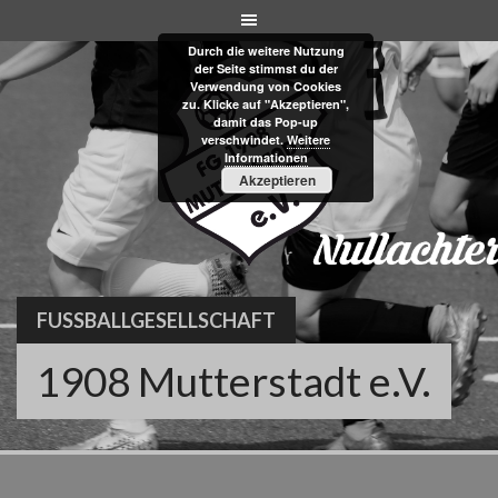
Skip
to
Durch die weitere Nutzung
content
der Seite stimmst du der
Verwendung von Cookies
zu. Klicke auf "Akzeptieren",
damit das Pop-up
verschwindet.
Weitere
Informationen
Akzeptieren
FUSSBALLGESELLSCHAFT
1908 Mutterstadt e.V.