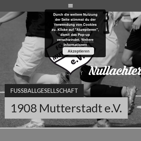
Skip
to
Durch die weitere Nutzung
content
der Seite stimmst du der
Verwendung von Cookies
zu. Klicke auf "Akzeptieren",
damit das Pop-up
verschwindet.
Weitere
Informationen
Akzeptieren
FUSSBALLGESELLSCHAFT
1908 Mutterstadt e.V.