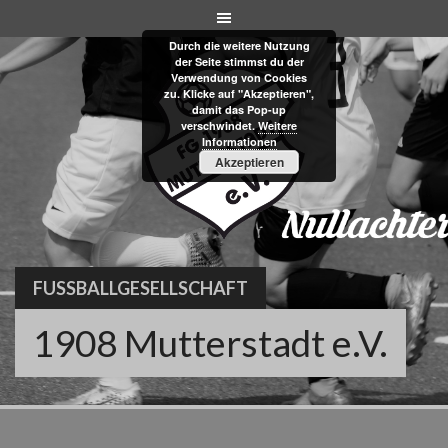
Skip
to
Durch die weitere Nutzung
content
der Seite stimmst du der
Verwendung von Cookies
zu. Klicke auf "Akzeptieren",
damit das Pop-up
verschwindet.
Weitere
Informationen
Akzeptieren
FUSSBALLGESELLSCHAFT
1908 Mutterstadt e.V.