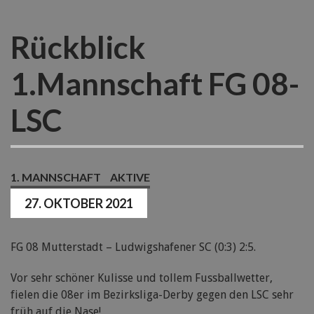
Rückblick
1.Mannschaft FG 08-
LSC
1. MANNSCHAFT
AKTIVE
27. OKTOBER 2021
FG 08 Mutterstadt – Ludwigshafener SC (0:3) 2:5.
Vor sehr schöner Kulisse und tollem Fussballwetter,
fielen die 08er im Bezirksliga-Derby gegen den LSC sehr
früh auf die Nase!