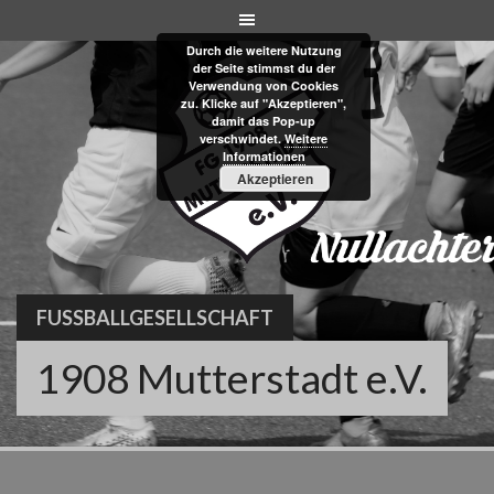
Skip
to
Durch die weitere Nutzung
content
der Seite stimmst du der
Verwendung von Cookies
zu. Klicke auf "Akzeptieren",
damit das Pop-up
verschwindet.
Weitere
Informationen
Akzeptieren
FUSSBALLGESELLSCHAFT
1908 Mutterstadt e.V.