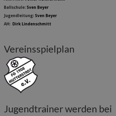
Ballschule:
Sven Beyer
Jugendleitung:
Sven Beyer
AH:
Dirk Lindenschmitt
Vereinsspielplan
Jugendtrainer werden bei