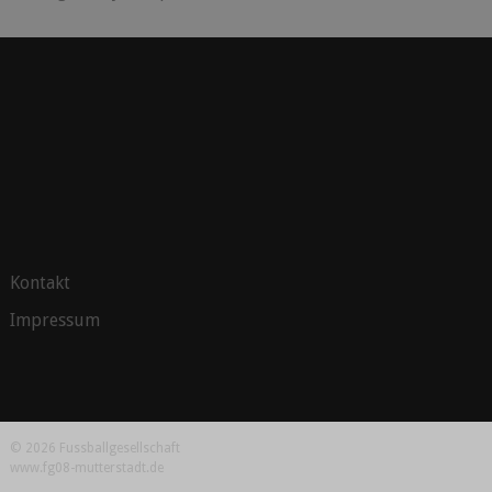
Kontakt
Impressum
© 2026 Fussballgesellschaft
www.fg08-mutterstadt.de