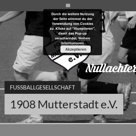
Skip
to
Durch die weitere Nutzung
content
der Seite stimmst du der
Verwendung von Cookies
zu. Klicke auf "Akzeptieren",
damit das Pop-up
verschwindet.
Weitere
Informationen
Akzeptieren
FUSSBALLGESELLSCHAFT
1908 Mutterstadt e.V.