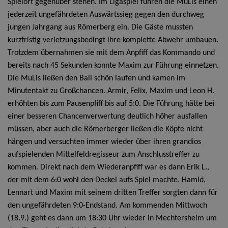
Spielort gegenüber stehen. Im Ligaspiel fuhren die MuLis einen
jederzeit ungefährdeten Auswärtssieg gegen den durchweg
jungen Jahrgang aus Römerberg ein. Die Gäste mussten
kurzfristig verletzungsbedingt ihre komplette Abwehr umbauen.
Trotzdem übernahmen sie mit dem Anpfiff das Kommando und
bereits nach 45 Sekunden konnte Maxim zur Führung einnetzen.
Die MuLis ließen den Ball schön laufen und kamen im
Minutentakt zu Großchancen. Armir, Felix, Maxim und Leon H.
erhöhten bis zum Pausenpfiff bis auf 5:0. Die Führung hätte bei
einer besseren Chancenverwertung deutlich höher ausfallen
müssen, aber auch die Römerberger ließen die Köpfe nicht
hängen und versuchten immer wieder über ihren grandios
aufspielenden Mittelfeldregisseur zum Anschlusstreffer zu
kommen.
Direkt nach dem Wiederanpfiff war es dann Erik L.,
der mit dem 6:0 wohl den Deckel aufs Spiel machte. Hamid,
Lennart und Maxim mit seinem dritten Treffer sorgten dann für
den ungefährdeten 9:0-Endstand. Am kommenden Mittwoch
(18.9.) geht es dann um 18:30 Uhr wieder in Mechtersheim um