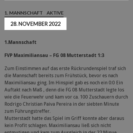
1. MANNSCHAFT
AKTIVE
28. NOVEMBER 2022
1.Mannschaft
FVP Maximiliansau – FG 08 Mutterstadt 1:3
Zum Einstimmen auf das erste Rückrundenspiel traf sich
die Mannschaft bereits zum Frühstück, bevor es nach
Maximiliansau ging. Im Hinspiel gab es noch ein 0:0 Ein
Auftakt nach Maß , denn die FG 08 Mutterstadt legte los
wie die Feuerwehr und kam vor ca. 100 Zuschauern durch
Rodrigo Christian Paiva Pereira in der siebten Minute
zum Führungstreffer.
Mutterstadt hatte das Spiel im Griff konnte aber daraus
kein Profit schlagen. Maximiliansau ließ sich nicht
entmutigen und kam zum Ausgleich in der 22.Minue