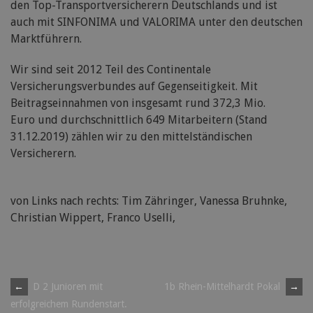
den Top-Transportversicherern Deutschlands und ist
auch mit SINFONIMA und VALORIMA unter den deutschen
Marktführern.
Wir sind seit 2012 Teil des Continentale
Versicherungsverbundes auf Gegenseitigkeit. Mit
Beitragseinnahmen von insgesamt rund 372,3 Mio.
Euro und durchschnittlich 649 Mitarbeitern (Stand
31.12.2019) zählen wir zu den mittelständischen
Versicherern.
von Links nach rechts: Tim Zähringer, Vanessa Bruhnke,
Christian Wippert, Franco Uselli,
Post
←
D 2 Junioren mit
1b Rhein-Mittelhardt Pokal
→
erfolgreichem Rundenstart.