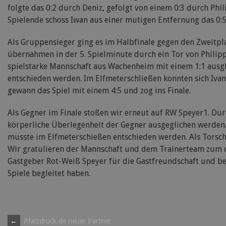
folgte das 0:2 durch Deniz, gefolgt von einem 0:3 durch Phi
Spielende schoss Iwan aus einer mutigen Entfernung das 0:5
Als Gruppensieger ging es im Halbfinale gegen den Zweitpl
übernahmen in der 5. Spielminute durch ein Tor von Philipp
spielstarke Mannschaft aus Wachenheim mit einem 1:1 ausglei
entschieden werden. Im Elfmeterschließen konnten sich Iva
gewann das Spiel mit einem 4:5 und zog ins Finale.
Als Gegner im Finale stoßen wir erneut auf RW Speyer1. Dur
körperliche Überlegenheit der Gegner ausgeglichen werden. 
musste im Elfmeterschießen entschieden werden. Als Torschü
Wir gratulieren der Mannschaft und dem Trainerteam zum d
Gastgeber Rot-Weiß Speyer für die Gastfreundschaft und bei
Spiele begleitet haben.
Post
←
Pfalzdruck.de neuer Partner