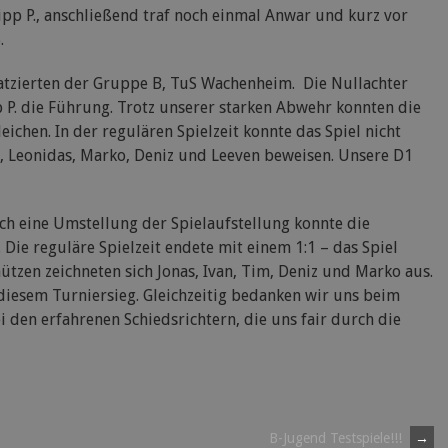
lipp P., anschließend traf noch einmal Anwar und kurz vor
.
atzierten der Gruppe B, TuS Wachenheim. Die Nullachter
 P. die Führung. Trotz unserer starken Abwehr konnten die
chen. In der regulären Spielzeit konnte das Spiel nicht
n, Leonidas, Marko, Deniz und Leeven beweisen. Unsere D1
ch eine Umstellung der Spielaufstellung konnte die
Die reguläre Spielzeit endete mit einem 1:1 – das Spiel
tzen zeichneten sich Jonas, Ivan, Tim, Deniz und Marko aus.
iesem Turniersieg. Gleichzeitig bedanken wir uns beim
 den erfahrenen Schiedsrichtern, die uns fair durch die
B-Jugend Testspiele!!!
→