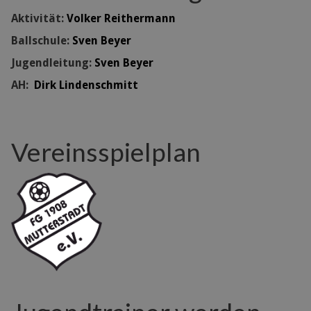
Aktivität:
Volker Reithermann
Ballschule:
Sven Beyer
Jugendleitung:
Sven Beyer
AH:
Dirk Lindenschmitt
Vereinsspielplan