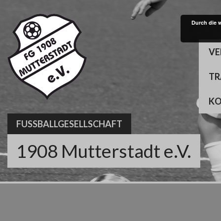
Skip
to
Durch die 
content
VE
TR
K
FUSSBALLGESELLSCHAFT
1908 Mutterstadt e.V.