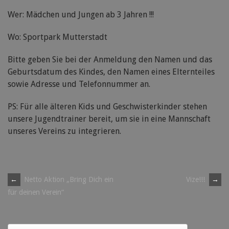
Wer: Mädchen und Jungen ab 3 Jahren !!!
Wo: Sportpark Mutterstadt
Bitte geben Sie bei der Anmeldung den Namen und das
Geburtsdatum des Kindes, den Namen eines Elternteiles
sowie Adresse und Telefonnummer an.
PS: Für alle älteren Kids und Geschwisterkinder stehen
unsere Jugendtrainer bereit, um sie in eine Mannschaft
unseres Vereins zu integrieren.
Post
←
Netto Aktion „Bring Dich ein
Vize!!!
→
für deinen Verein“
navigation