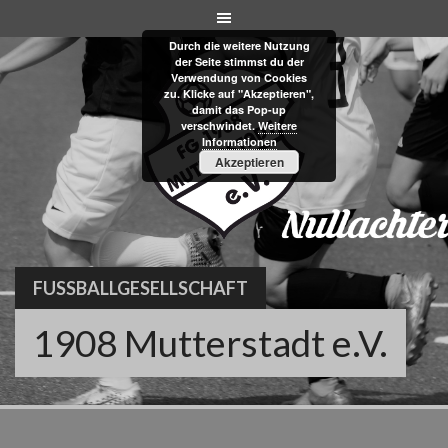
Skip
to
Durch die weitere Nutzung
content
der Seite stimmst du der
Verwendung von Cookies
zu. Klicke auf "Akzeptieren",
damit das Pop-up
verschwindet.
Weitere
Informationen
Akzeptieren
FUSSBALLGESELLSCHAFT
1908 Mutterstadt e.V.