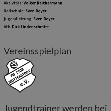
Aktivität:
Volker Reithermann
Ballschule:
Sven Beyer
Jugendleitung:
Sven Beyer
AH:
Dirk Lindenschmitt
Vereinsspielplan
Jugendtrainer werden bei