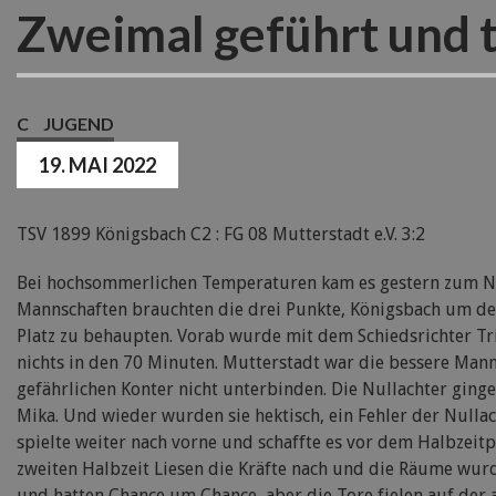
Zweimal geführt und 
C
JUGEND
19. MAI 2022
TSV 1899 Königsbach C2 : FG 08 Mutterstadt e.V. 3:2
Bei hochsommerlichen Temperaturen kam es gestern zum Na
Mannschaften brauchten die drei Punkte, Königsbach um de
Platz zu behaupten. Vorab wurde mit dem Schiedsrichter Tr
nichts in den 70 Minuten. Mutterstadt war die bessere Mann
gefährlichen Konter nicht unterbinden. Die Nullachter ging
Mika. Und wieder wurden sie hektisch, ein Fehler der Nullac
spielte weiter nach vorne und schaffte es vor dem Halbzeitp
zweiten Halbzeit Liesen die Kräfte nach und die Räume wur
und hatten Chance um Chance, aber die Tore fielen auf der 