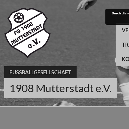
Skip
to
Durch die 
content
VE
TR
K
FUSSBALLGESELLSCHAFT
1908 Mutterstadt e.V.