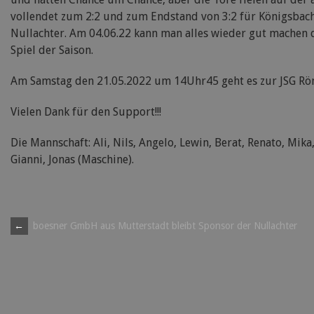
vollendet zum 2:2 und zum Endstand von 3:2 für Königsbach
Nullachter. Am 04.06.22 kann man alles wieder gut machen d
Spiel der Saison.
Am Samstag den 21.05.2022 um 14Uhr45 geht es zur JSG Rö
Vielen Dank für den Support!!!
Die Mannschaft: Ali, Nils, Angelo, Lewin, Berat, Renato, Mika
Gianni, Jonas (Maschine).
Post
←
boesner GmbH aus Mutterstadt bleibt Sponsor der Nullachter
navigation