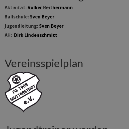
Aktivität:
Volker Reithermann
Ballschule:
Sven Beyer
Jugendleitung:
Sven Beyer
AH:
Dirk Lindenschmitt
Vereinsspielplan