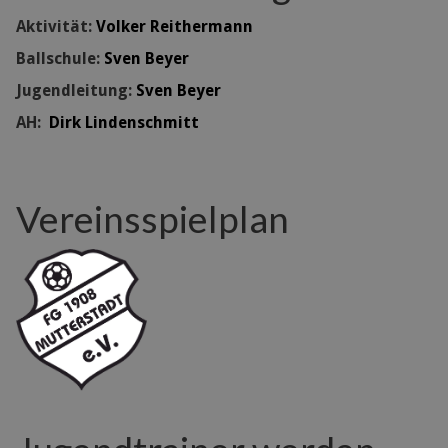
Aktivität:
Volker Reithermann
Ballschule:
Sven Beyer
Jugendleitung:
Sven Beyer
AH:
Dirk Lindenschmitt
Vereinsspielplan