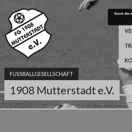
Skip
to
Durch die 
content
VE
TR
K
FUSSBALLGESELLSCHAFT
1908 Mutterstadt e.V.