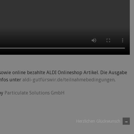
owie online bezahlte ALDI Onlineshop Artikel. Die Ausgabe
Infos unter
aldi-gutfürswir.de/teilnahmebedingungen
.
by
Particulate Solutions GmbH
Herzlichen Glückwunsch
→