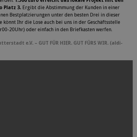
werden.
1.500 Euro erreicht das lokale Projekt mit den
o Platz 3.
Ergibt die Abstimmung der Kunden in einer
benen Bestplatzierungen unter den besten Drei in dieser
e könnt Ihr die Lose auch bei uns in der Geschäftsstelle
00-20Uhr) oder einfach in den Briefkasten werfen.
tterstadt e.V. – GUT FÜR HIER. GUT FÜRS WIR. (aldi-