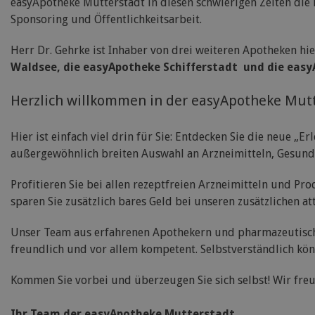
easyApotheke Mutterstadt in diesen schwierigen Zeiten die F
Sponsoring und Öffentlichkeitsarbeit.
Herr Dr. Gehrke ist Inhaber von drei weiteren Apotheken hi
Waldsee, die easyApotheke Schifferstadt und die eas
Herzlich willkommen in der easyApotheke Mut
Hier ist einfach viel drin für Sie: Entdecken Sie die neue „E
außergewöhnlich breiten Auswahl an Arzneimitteln, Gesund
Profitieren Sie bei allen rezeptfreien Arzneimitteln und P
sparen Sie zusätzlich bares Geld bei unseren zusätzlichen a
Unser Team aus erfahrenen Apothekern und pharmazeutische
freundlich und vor allem kompetent. Selbstverständlich könn
Kommen Sie vorbei und überzeugen Sie sich selbst! Wir freu
Ihr Team der easyApotheke Mutterstadt