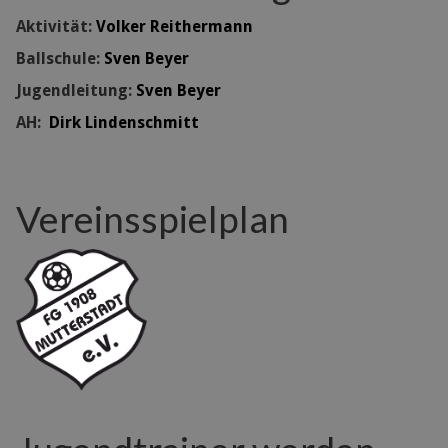
Aktivität:
Volker Reithermann
Ballschule:
Sven Beyer
Jugendleitung:
Sven Beyer
AH:
Dirk Lindenschmitt
Vereinsspielplan