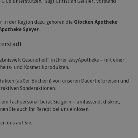
G 08 unterstützen.“ sagt Christian Geißler, Vorstand
er in der Region dazu gehören die
Glocken Apotheke
yApotheke Speyer
.
terstadt
rlebniswelt Gesundheit“ in Ihrer easyApotheke – mit einer
heits- und Kosmetikprodukten.
rodukten (außer Büchern) von unseren Dauertiefpreisen und
ttraktiven Sonderaktionen.
m Fachpersonal berät Sie gern – umfassend, diskret,
en Sie auch Ihr Rezept bei uns einlösen.
en uns auf Sie.