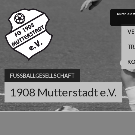
Skip
to
Durch die 
content
VE
TR
K
FUSSBALLGESELLSCHAFT
1908 Mutterstadt e.V.