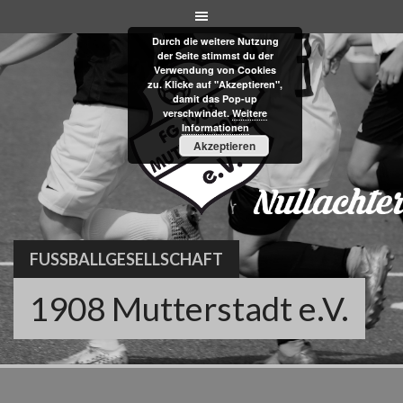
Skip
to
Durch die weitere Nutzung
content
der Seite stimmst du der
Verwendung von Cookies
zu. Klicke auf "Akzeptieren",
damit das Pop-up
verschwindet.
Weitere
Informationen
Akzeptieren
FUSSBALLGESELLSCHAFT
1908 Mutterstadt e.V.