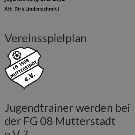
AH:
Dirk Lindenschmitt
Vereinsspielplan
Jugendtrainer werden bei
der FG 08 Mutterstadt
e.V. ?