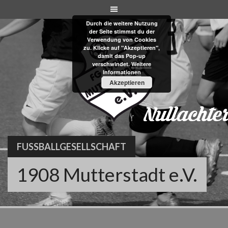
Skip
to
Durch die weitere Nutzung
content
der Seite stimmst du der
Verwendung von Cookies
zu. Klicke auf "Akzeptieren",
damit das Pop-up
verschwindet.
Weitere
Informationen
Akzeptieren
FUSSBALLGESELLSCHAFT
1908 Mutterstadt e.V.