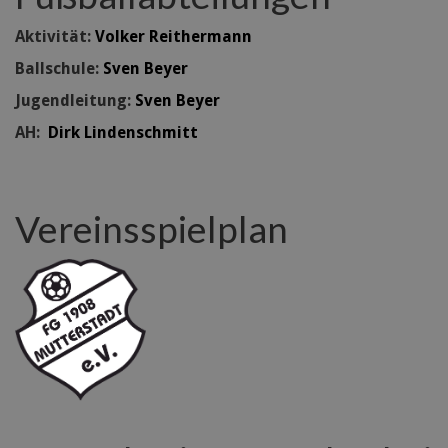
Aktivität:
Volker Reithermann
Ballschule:
Sven Beyer
Jugendleitung:
Sven Beyer
AH:
Dirk Lindenschmitt
Vereinsspielplan