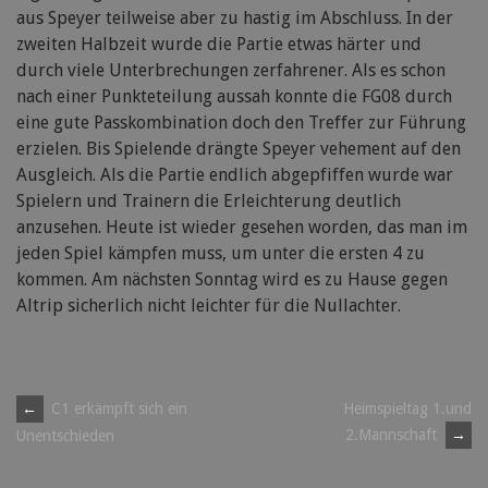
aus Speyer teilweise aber zu hastig im Abschluss. In der
zweiten Halbzeit wurde die Partie etwas härter und
durch viele Unterbrechungen zerfahrener. Als es schon
nach einer Punkteteilung aussah konnte die FG08 durch
eine gute Passkombination doch den Treffer zur Führung
erzielen. Bis Spielende drängte Speyer vehement auf den
Ausgleich. Als die Partie endlich abgepfiffen wurde war
Spielern und Trainern die Erleichterung deutlich
anzusehen. Heute ist wieder gesehen worden, das man im
jeden Spiel kämpfen muss, um unter die ersten 4 zu
kommen. Am nächsten Sonntag wird es zu Hause gegen
Altrip sicherlich nicht leichter für die Nullachter.
Post
←
C1 erkämpft sich ein
Heimspieltag 1.und
2.Mannschaft
→
Unentschieden
navigation