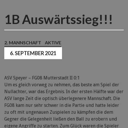
1B Auswärtssieg!!!
2. MANNSCHAFT
AKTIVE
6. SEPTEMBER 2021
ASV Speyer – FG08 Mutterstadt II 0:1
Um es gleich vorweg zu nehmen, das beste am Spiel der
Nullachter, war das Ergebnis. In der ersten Hälfte war der
ASV lange Zeit die optisch überlegenere Mannschaft. Die
FG08 kam nur sehr schwer in die Partie und hatte leider
zu oft mit ungenauen Zuspielen zu kämpfen die dem
Gegner die Gelegenheit ließen den Ball zu erobern und
eigene Angriffe zu starten. Zum Glück waren die Spieler