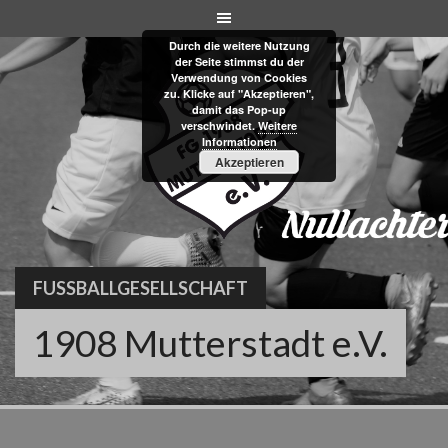
Skip
to
Durch die weitere Nutzung
content
der Seite stimmst du der
Verwendung von Cookies
zu. Klicke auf "Akzeptieren",
damit das Pop-up
verschwindet.
Weitere
Informationen
Akzeptieren
FUSSBALLGESELLSCHAFT
1908 Mutterstadt e.V.