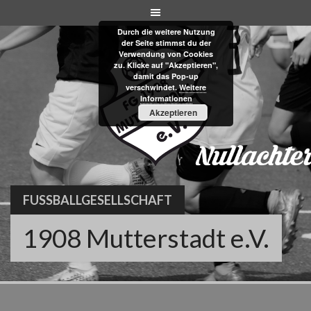
Skip
to
Durch die weitere Nutzung
content
der Seite stimmst du der
Verwendung von Cookies
zu. Klicke auf "Akzeptieren",
damit das Pop-up
verschwindet.
Weitere
Informationen
Akzeptieren
FUSSBALLGESELLSCHAFT
1908 Mutterstadt e.V.