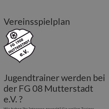
Vereinsspielplan
Jugendtrainer werden bei
der FG 08 Mutterstadt
e.V. ?