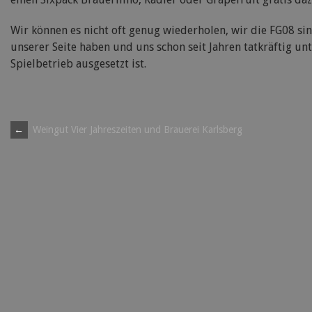
Wir können es nicht oft genug wiederholen, wir die FG08 sin
unserer Seite haben und uns schon seit Jahren tatkräftig u
Spielbetrieb ausgesetzt ist.
Post
←
Weingut Vier Jahreszeiten und Brauerei Karlsberg
navigation