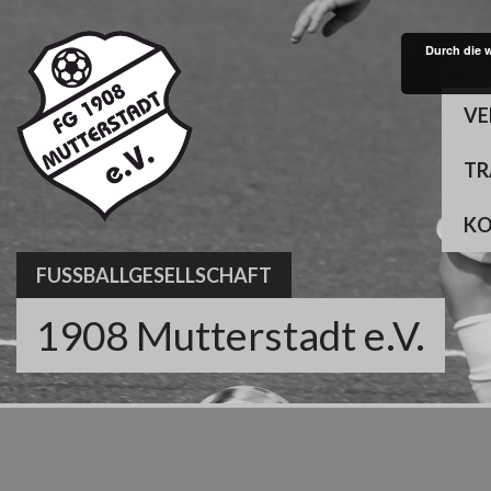
Skip
to
Durch die 
content
VE
TR
K
FUSSBALLGESELLSCHAFT
1908 Mutterstadt e.V.