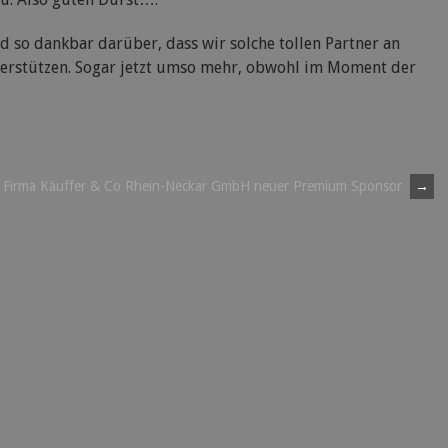
d so dankbar darüber, dass wir solche tollen Partner an
nterstützen. Sogar jetzt umso mehr, obwohl im Moment der
Firma Käuffer & Co Rhein-Neckar GmbH neuer Premium Sponsor
→