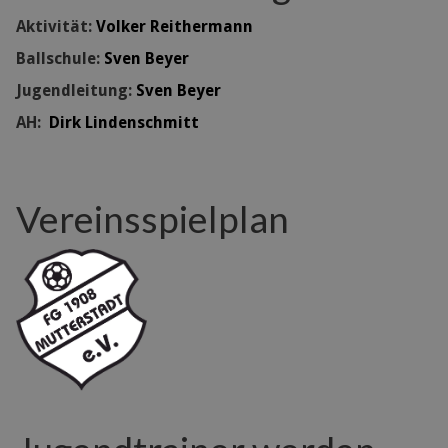
Aktivität:
Volker Reithermann
Ballschule:
Sven Beyer
Jugendleitung:
Sven Beyer
AH:
Dirk Lindenschmitt
Vereinsspielplan