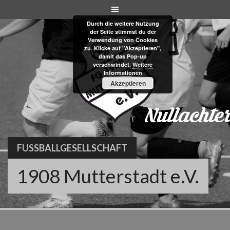
Skip
to
Durch die weitere Nutzung
content
der Seite stimmst du der
Verwendung von Cookies
zu. Klicke auf "Akzeptieren",
damit das Pop-up
verschwindet.
Weitere
Informationen
Akzeptieren
FUSSBALLGESELLSCHAFT
1908 Mutterstadt e.V.