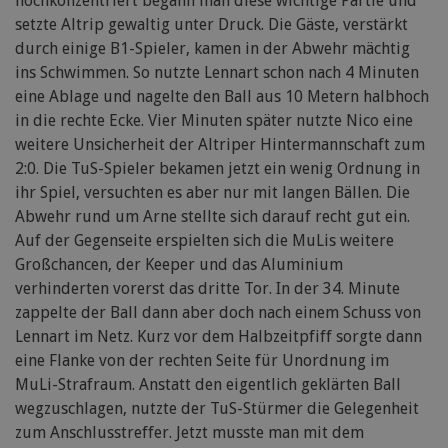
hochkonzentriert begann man diese wichtige Partie und
setzte Altrip gewaltig unter Druck. Die Gäste, verstärkt
durch einige B1-Spieler, kamen in der Abwehr mächtig
ins Schwimmen. So nutzte Lennart schon nach 4 Minuten
eine Ablage und nagelte den Ball aus 10 Metern halbhoch
in die rechte Ecke. Vier Minuten später nutzte Nico eine
weitere Unsicherheit der Altriper Hintermannschaft zum
2:0. Die TuS-Spieler bekamen jetzt ein wenig Ordnung in
ihr Spiel, versuchten es aber nur mit langen Bällen. Die
Abwehr rund um Arne stellte sich darauf recht gut ein.
Auf der Gegenseite erspielten sich die MuLis weitere
Großchancen, der Keeper und das Aluminium
verhinderten vorerst das dritte Tor. In der 34. Minute
zappelte der Ball dann aber doch nach einem Schuss von
Lennart im Netz. Kurz vor dem Halbzeitpfiff sorgte dann
eine Flanke von der rechten Seite für Unordnung im
MuLi-Strafraum. Anstatt den eigentlich geklärten Ball
wegzuschlagen, nutzte der TuS-Stürmer die Gelegenheit
zum Anschlusstreffer. Jetzt musste man mit dem