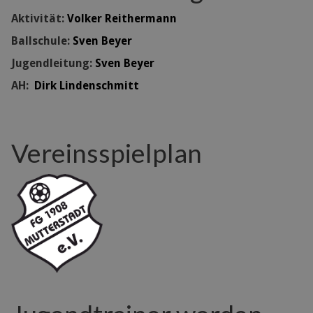
Aktivität:
Volker Reithermann
Ballschule:
Sven Beyer
Jugendleitung:
Sven Beyer
AH:
Dirk Lindenschmitt
Vereinsspielplan