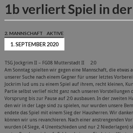
1b verliert Spiel in de
2. MANNSCHAFT
AKTIVE
1. SEPTEMBER 2020
TSG Jockgrim II – FG08 Mutterstadt II 2:0
Am Sonntag spielten wir gegen eine Mannschaft, die etwas 
unserer Suche nach einem Gegner für unser letztes Vorberei
Jockrim lud uns zu einem Spiel auf ihrem, recht kleinen, K
Partie selbst verlief nicht ganz nach unseren Vorstellunge
Vorsprung bis zur Pause auf 2:0 ausbauen. In der zweiten Ha
den wir in der Lage sind zu spielen, nur wurden unsere Be
endete das Spiel mit einem Sieg der Hausherren. Wir danke
können wir uns revanchieren. Nach einer anstrengenden Vor
wurden (4 Siege, 4 Unentschieden und nur 2 Niederlagen) sin