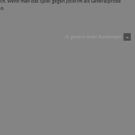
noch. Wenn man das Spiel gegen Jockrim als Generalprobe
n.
1b gewinnt erstes Rundenspiel
→