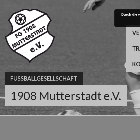
Skip
to
Durch die 
content
VE
TR
K
FUSSBALLGESELLSCHAFT
1908 Mutterstadt e.V.