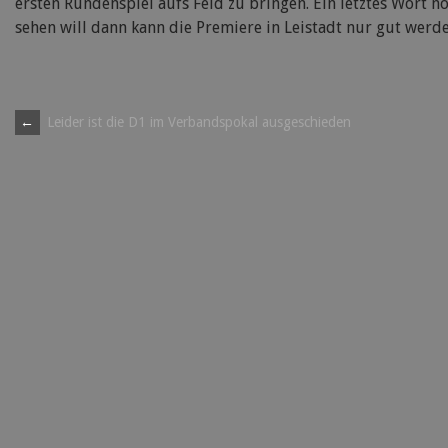
ersten Rundenspiel aufs Feld zu bringen. Ein letztes Wort 
sehen will dann kann die Premiere in Leistadt nur gut werde
Post
←
Leider ist die D1 im Verbandspokal ausgeschieden
navigation