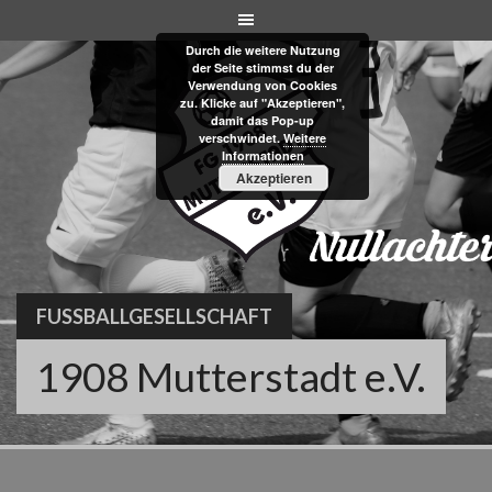
Skip
to
Durch die weitere Nutzung
content
der Seite stimmst du der
Verwendung von Cookies
zu. Klicke auf "Akzeptieren",
damit das Pop-up
verschwindet.
Weitere
Informationen
Akzeptieren
FUSSBALLGESELLSCHAFT
1908 Mutterstadt e.V.