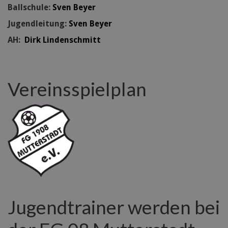
Ballschule:
Sven Beyer
Jugendleitung:
Sven Beyer
AH:
Dirk Lindenschmitt
Vereinsspielplan
Jugendtrainer werden bei