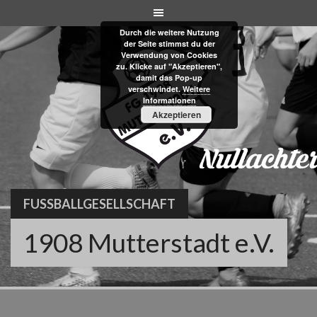
Skip
to
Durch die weitere Nutzung
content
der Seite stimmst du der
Verwendung von Cookies
zu. Klicke auf "Akzeptieren",
damit das Pop-up
verschwindet.
Weitere
Informationen
Akzeptieren
FUSSBALLGESELLSCHAFT
1908 Mutterstadt e.V.