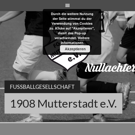
Skip
to
Durch die weitere Nutzung
content
der Seite stimmst du der
Verwendung von Cookies
zu. Klicke auf "Akzeptieren",
damit das Pop-up
verschwindet.
Weitere
Informationen
Akzeptieren
FUSSBALLGESELLSCHAFT
1908 Mutterstadt e.V.