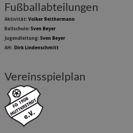
Fußballabteilungen
Aktivität:
Volker Reithermann
Ballschule:
Sven Beyer
Jugendleitung:
Sven Beyer
AH:
Dirk Lindenschmitt
Vereinsspielplan