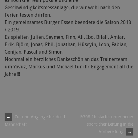
es noch die Teampokale und eine
Geschwindigkeitsmessanlage, die wir wohl nach den
Ferien testen dürfen.
Ein gemeinsames Burger Essen beendete die Saison 2018
/ 2019.
Es spielten: Julien, Seymen, Finn, Ali, Ibo, Bilall, Amiar,
Erik, Björn, Jonas, Phil, Jonathan, Hüseyin, Leon, Fabian,
Genijan, Pascal und Simon.
Nochmal ein herzliches Dankeschön an das Trainerteam
um Yavuz, Markus und Michael für ihr Engagement all die
Jahre !!!
Post
←
Zu- und Abgänge bei der 1.
FG08 1b startet unter neuer
sportlicher Leitung in die
Mannschaft
navigation
Vorbereitung
→