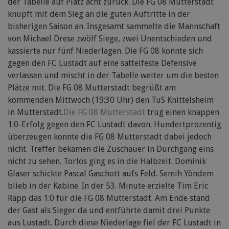
der Tabelle auf Platz acht zurück. Die FG 08 Mutterstadt
knüpft mit dem Sieg an die guten Auftritte in der
bisherigen Saison an. Insgesamt sammelte die Mannschaft
von Michael Drese zwölf Siege, zwei Unentschieden und
kassierte nur fünf Niederlagen. Die FG 08 konnte sich
gegen den FC Lustadt auf eine sattelfeste Defensive
verlassen und mischt in der Tabelle weiter um die besten
Plätze mit. Die FG 08 Mutterstadt begrüßt am
kommenden Mittwoch (19:30 Uhr) den TuS Knittelsheim
in Mutterstadt.
Die FG 08 Mutterstadt
trug einen knappen
1:0-Erfolg gegen den FC Lustadt davon. Hundertprozentig
überzeugen konnte die FG 08 Mutterstadt dabei jedoch
nicht. Treffer bekamen die Zuschauer in Durchgang eins
nicht zu sehen. Torlos ging es in die Halbzeit. Dominik
Glaser schickte Pascal Gaschott aufs Feld. Semih Yöndem
blieb in der Kabine. In der 53. Minute erzielte Tim Eric
Rapp das 1:0 für die FG 08 Mutterstadt. Am Ende stand
der Gast als Sieger da und entführte damit drei Punkte
aus Lustadt. Durch diese Niederlage fiel der FC Lustadt in