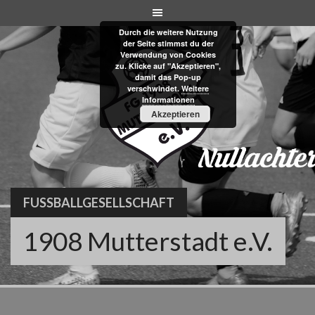
Skip
to
Durch die weitere Nutzung
content
der Seite stimmst du der
Verwendung von Cookies
zu. Klicke auf "Akzeptieren",
damit das Pop-up
verschwindet.
Weitere
Informationen
Akzeptieren
FUSSBALLGESELLSCHAFT
1908 Mutterstadt e.V.