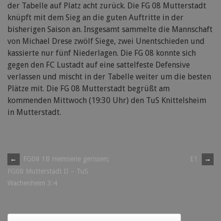
der Tabelle auf Platz acht zurück. Die FG 08 Mutterstadt
knüpft mit dem Sieg an die guten Auftritte in der
bisherigen Saison an. Insgesamt sammelte die Mannschaft
von Michael Drese zwölf Siege, zwei Unentschieden und
kassierte nur fünf Niederlagen. Die FG 08 konnte sich
gegen den FC Lustadt auf eine sattelfeste Defensive
verlassen und mischt in der Tabelle weiter um die besten
Plätze mit. Die FG 08 Mutterstadt begrüßt am
kommenden Mittwoch (19:30 Uhr) den TuS Knittelsheim
in Mutterstadt.
Post
←
FG08 1B Heimserie gerissen;
E1
→
FG08 Mutterstadt II – TuS
navigation
Wachenheim 3:4