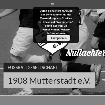
Skip
to
Durch die weitere Nutzung
content
der Seite stimmst du der
Verwendung von Cookies
zu. Klicke auf "Akzeptieren",
damit das Pop-up
verschwindet.
Weitere
Informationen
Akzeptieren
FUSSBALLGESELLSCHAFT
1908 Mutterstadt e.V.