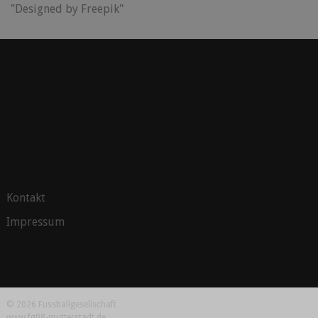
"Designed by Freepik"
Kontakt
Impressum
© 2026 Fussballgesellschaft
www.fg08-mutterstadt.de