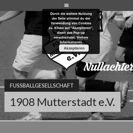
Skip
to
Durch die weitere Nutzung
content
der Seite stimmst du der
Verwendung von Cookies
zu. Klicke auf "Akzeptieren",
damit das Pop-up
verschwindet.
Weitere
Informationen
Akzeptieren
FUSSBALLGESELLSCHAFT
1908 Mutterstadt e.V.