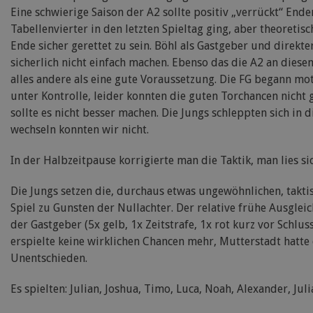
Eine schwierige Saison der A2 sollte positiv „verrückt“ Enden
Tabellenvierter in den letzten Spieltag ging, aber theoreti
Ende sicher gerettet zu sein. Böhl als Gastgeber und direk
sicherlich nicht einfach machen. Ebenso das die A2 an die
alles andere als eine gute Voraussetzung. Die FG begann mot
unter Kontrolle, leider konnten die guten Torchancen nicht 
sollte es nicht besser machen. Die Jungs schleppten sich in
wechseln konnten wir nicht.
In der Halbzeitpause korrigierte man die Taktik, man lies si
Die Jungs setzen die, durchaus etwas ungewöhnlichen, takt
Spiel zu Gunsten der Nullachter. Der relative frühe Ausgleic
der Gastgeber (5x gelb, 1x Zeitstrafe, 1x rot kurz vor Schlu
erspielte keine wirklichen Chancen mehr, Mutterstadt hatte
Unentschieden.
Es spielten: Julian, Joshua, Timo, Luca, Noah, Alexander, Julia