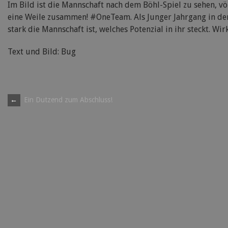
Im Bild ist die Mannschaft nach dem Böhl-Spiel zu sehen, völ
eine Weile zusammen! #OneTeam. Als Junger Jahrgang in der 
stark die Mannschaft ist, welches Potenzial in ihr steckt. Wir
Text und Bild: Bug
Post
←
Ein Dutzend zum Abschluss!
navigation