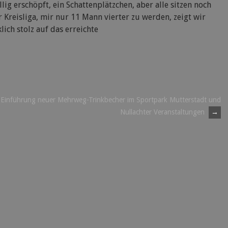
lig erschöpft, ein Schattenplätzchen, aber alle sitzen noch
Kreisliga, mir nur 11 Mann vierter zu werden, zeigt wir
klich stolz auf das erreichte
Einführung neuer Mehrweg-Trinkbecher im Sportpark Mutterstadt und
Nullachter Veranstaltungen
→