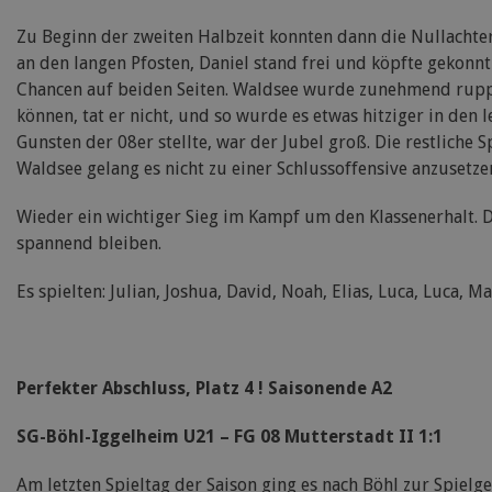
Zu Beginn der zweiten Halbzeit konnten dann die Nullachter
an den langen Pfosten, Daniel stand frei und köpfte gekonnt
Chancen auf beiden Seiten. Waldsee wurde zunehmend ruppi
können, tat er nicht, und so wurde es etwas hitziger in den l
Gunsten der 08er stellte, war der Jubel groß. Die restliche 
Waldsee gelang es nicht zu einer Schlussoffensive anzusetze
Wieder ein wichtiger Sieg im Kampf um den Klassenerhalt. Da
spannend bleiben.
Es spielten: Julian, Joshua, David, Noah, Elias, Luca, Luca, Ma
Perfekter Abschluss, Platz 4 ! Saisonende A2
SG-Böhl-Iggelheim U21 – FG 08 Mutterstadt II 1:1
Am letzten Spieltag der Saison ging es nach Böhl zur Spielg