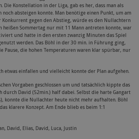
. Die Konstellation in der Liga, gab es her, dass man als
sch noch absteigen konnte. Man benötige einen Punkt, um am
ter Konkurrent gegen den Abstieg, würde es den Nullachtern
sem heißen Sommertag nur mit 11 Mann antreten konnte, war
iviert und hatte in den ersten zwanzig Minuten das Spiel
genutzt werden. Das Böhl in der 30 min. in Führung ging,
 die Pause, die hohen Temperaturen waren klar spürbar, nur
ch etwas einfallen und vielleicht konnte der Plan aufgehen.
ischen Vorgaben geschlossen um und tatsächlich kippte das
h durch David (52min.) half dabei. Selbst die harte Gangart
ss), konnte die Nullachter heute nicht mehr aufhalten. Böhl
 das klarere Konzept. Am Ende blieb es beim 1:1
n, David, Elias, David, Luca, Justin