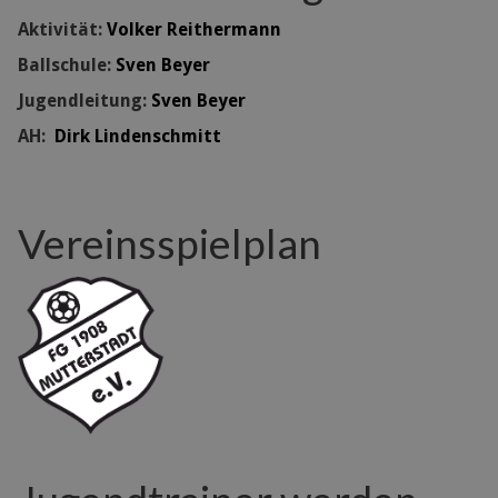
Aktivität:
Volker Reithermann
Ballschule:
Sven Beyer
Jugendleitung:
Sven Beyer
AH:
Dirk Lindenschmitt
Vereinsspielplan