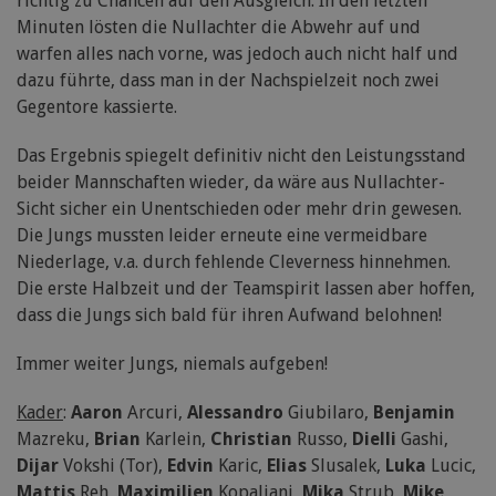
richtig zu Chancen auf den Ausgleich. In den letzten
Minuten lösten die Nullachter die Abwehr auf und
warfen alles nach vorne, was jedoch auch nicht half und
dazu führte, dass man in der Nachspielzeit noch zwei
Gegentore kassierte.
Das Ergebnis spiegelt definitiv nicht den Leistungsstand
beider Mannschaften wieder, da wäre aus Nullachter-
Sicht sicher ein Unentschieden oder mehr drin gewesen.
Die Jungs mussten leider erneute eine vermeidbare
Niederlage, v.a. durch fehlende Cleverness hinnehmen.
Die erste Halbzeit und der Teamspirit lassen aber hoffen,
dass die Jungs sich bald für ihren Aufwand belohnen!
Immer weiter Jungs, niemals aufgeben!
Kader
:
Aaron
Arcuri,
Alessandro
Giubilaro,
Benjamin
Mazreku,
Brian
Karlein,
Christian
Russo,
Dielli
Gashi,
Dijar
Vokshi (Tor),
Edvin
Karic,
Elias
Slusalek,
Luka
Lucic,
Mattis
Reh,
Maximilien
Kopaliani,
Mika
Strub,
Mike