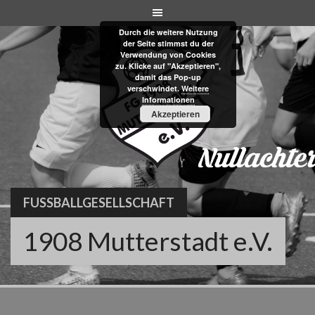
Skip
to
Durch die weitere Nutzung
content
der Seite stimmst du der
Verwendung von Cookies
zu. Klicke auf "Akzeptieren",
damit das Pop-up
verschwindet.
Weitere
Informationen
Akzeptieren
FUSSBALLGESELLSCHAFT
1908 Mutterstadt e.V.