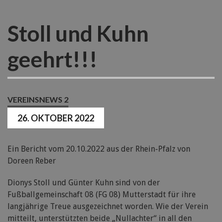
Stoll und Kuhn
geehrt!!!
VEREINSNEWS 2
26. OKTOBER 2022
Ein Bericht vom 20.10.2022 aus der Rhein-Pfalz von
Doreen Reber
Dionys Stoll und Günter Kuhn sind von der
Fußballgemeinschaft 08 (FG 08) Mutterstadt für ihre
langjährige Treue ausgezeichnet worden. Wie der Verein
mitteilt, unterstützten beide „Nullachter“ in all den