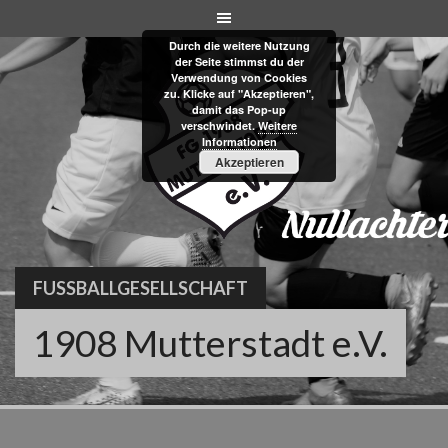
Skip
to
Durch die weitere Nutzung
content
der Seite stimmst du der
Verwendung von Cookies
zu. Klicke auf "Akzeptieren",
damit das Pop-up
verschwindet.
Weitere
Informationen
Akzeptieren
FUSSBALLGESELLSCHAFT
1908 Mutterstadt e.V.