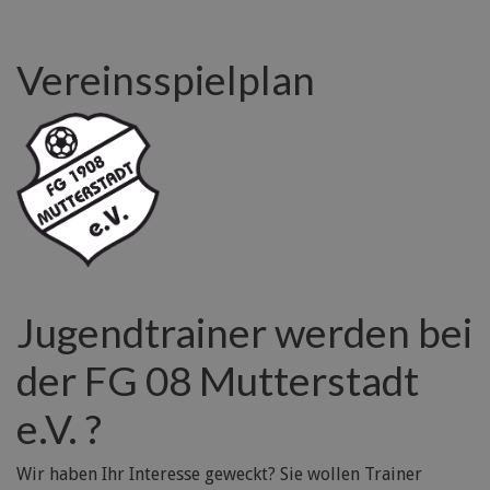
Vereinsspielplan
Jugendtrainer werden bei
der FG 08 Mutterstadt
e.V. ?
Wir haben Ihr Interesse geweckt? Sie wollen Trainer