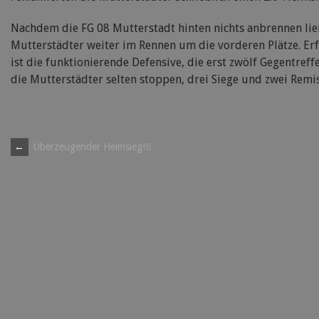
Nachdem die FG 08 Mutterstadt hinten nichts anbrennen lie
Mutterstädter weiter im Rennen um die vorderen Plätze. Er
ist die funktionierende Defensive, die erst zwölf Gegentreff
die Mutterstädter selten stoppen, drei Siege und zwei Remis
Post
←
Überzeugender Heimsieg!!!
navigation