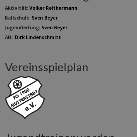
Aktivität:
Volker Reithermann
Ballschule:
Sven Beyer
Jugendleitung:
Sven Beyer
AH:
Dirk Lindenschmitt
Vereinsspielplan