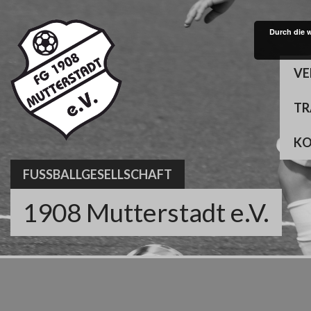
Skip
to
Durch die 
content
VE
TR
K
FUSSBALLGESELLSCHAFT
1908 Mutterstadt e.V.