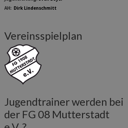
AH:
Dirk Lindenschmitt
Vereinsspielplan
Jugendtrainer werden bei
der FG 08 Mutterstadt
e.V. ?