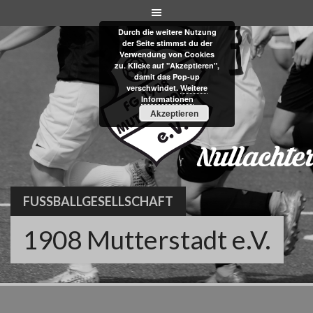
Skip
to
Durch die weitere Nutzung
content
der Seite stimmst du der
Verwendung von Cookies
zu. Klicke auf "Akzeptieren",
damit das Pop-up
verschwindet.
Weitere
Informationen
Akzeptieren
FUSSBALLGESELLSCHAFT
1908 Mutterstadt e.V.