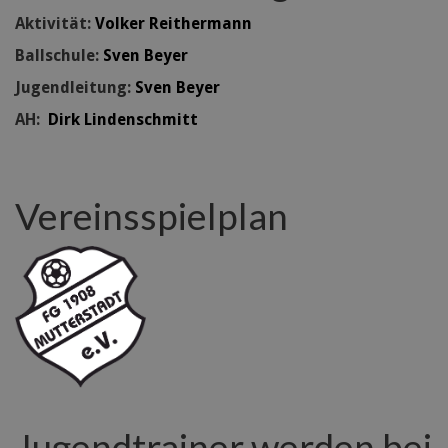
Aktivität:
Volker Reithermann
Ballschule:
Sven Beyer
Jugendleitung:
Sven Beyer
AH:
Dirk Lindenschmitt
Vereinsspielplan
Jugendtrainer werden bei