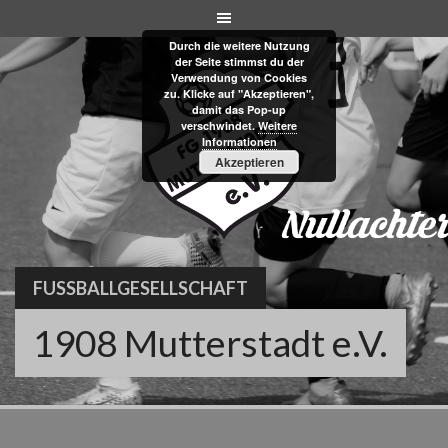
Skip
to
Durch die weitere Nutzung
content
der Seite stimmst du der
Verwendung von Cookies
zu. Klicke auf "Akzeptieren",
damit das Pop-up
verschwindet.
Weitere
Informationen
Akzeptieren
FUSSBALLGESELLSCHAFT
1908 Mutterstadt e.V.