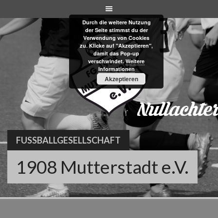
Skip
to
Durch die weitere Nutzung
content
der Seite stimmst du der
Verwendung von Cookies
zu. Klicke auf "Akzeptieren",
damit das Pop-up
verschwindet.
Weitere
Informationen
Akzeptieren
FUSSBALLGESELLSCHAFT
1908 Mutterstadt e.V.