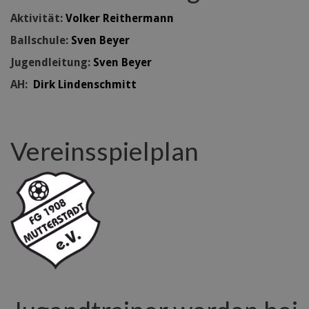
Aktivität:
Volker Reithermann
Ballschule:
Sven Beyer
Jugendleitung:
Sven Beyer
AH:
Dirk Lindenschmitt
Vereinsspielplan