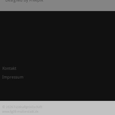
"Designed by Freepik"
Kontakt
Impressum
© 2026 Fussballgesellschaft
www.fg08-mutterstadt.de