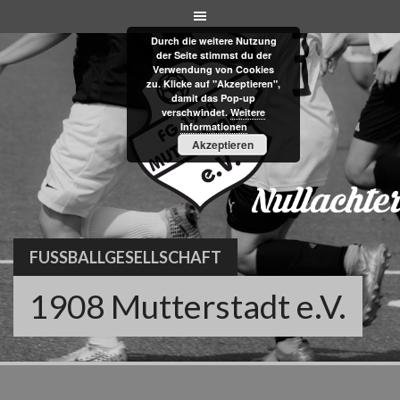
Skip
to
Durch die weitere Nutzung
content
der Seite stimmst du der
Verwendung von Cookies
zu. Klicke auf "Akzeptieren",
damit das Pop-up
verschwindet.
Weitere
Informationen
Akzeptieren
FUSSBALLGESELLSCHAFT
1908 Mutterstadt e.V.