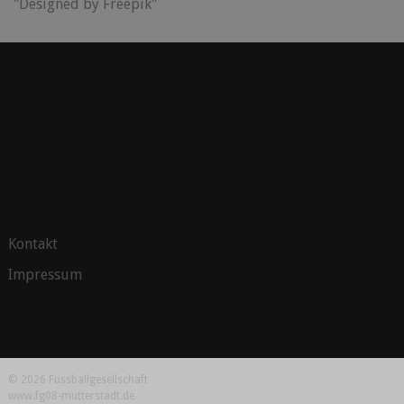
"Designed by Freepik"
Kontakt
Impressum
© 2026 Fussballgesellschaft
www.fg08-mutterstadt.de