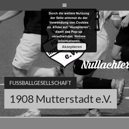
Skip
to
Durch die weitere Nutzung
content
der Seite stimmst du der
Verwendung von Cookies
zu. Klicke auf "Akzeptieren",
damit das Pop-up
verschwindet.
Weitere
Informationen
Akzeptieren
FUSSBALLGESELLSCHAFT
1908 Mutterstadt e.V.