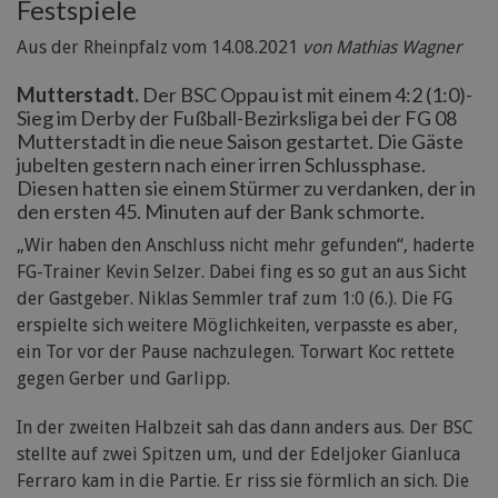
Festspiele
Aus der Rheinpfalz vom 14.08.2021
von Mathias Wagner
Mutterstadt.
Der BSC Oppau ist mit einem 4:2 (1:0)-
Sieg im Derby der Fußball-Bezirksliga bei der FG 08
Mutterstadt in die neue Saison gestartet. Die Gäste
jubelten gestern nach einer irren Schlussphase.
Diesen hatten sie einem Stürmer zu verdanken, der in
den ersten 45. Minuten auf der Bank schmorte.
„Wir haben den Anschluss nicht mehr gefunden“, haderte
FG-Trainer Kevin Selzer. Dabei fing es so gut an aus Sicht
der Gastgeber. Niklas Semmler traf zum 1:0 (6.). Die FG
erspielte sich weitere Möglichkeiten, verpasste es aber,
ein Tor vor der Pause nachzulegen. Torwart Koc rettete
gegen Gerber und Garlipp.
In der zweiten Halbzeit sah das dann anders aus. Der BSC
stellte auf zwei Spitzen um, und der Edeljoker Gianluca
Ferraro kam in die Partie. Er riss sie förmlich an sich. Die