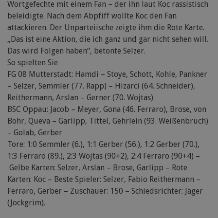
Wortgefechte mit einem Fan – der ihn laut Koc rassistisch
beleidigte. Nach dem Abpfiff wollte Koc den Fan
attackieren. Der Unparteiische zeigte ihm die Rote Karte.
„Das ist eine Aktion, die ich ganz und gar nicht sehen will.
Das wird Folgen haben“, betonte Selzer.
So spielten Sie
FG 08 Mutterstadt: Hamdi – Stoye, Schott, Kohle, Pankner
– Selzer, Semmler (77. Rapp) – Hizarci (64. Schneider),
Reithermann, Arslan – Gerner (70. Wojtas)
BSC Oppau: Jacob – Meyer, Gona (46. Ferraro), Brose, von
Bohr, Queva – Garlipp, Tittel, Gehrlein (93. Weißenbruch)
– Golab, Gerber
Tore: 1:0 Semmler (6.), 1:1 Gerber (56.), 1:2 Gerber (70.),
1:3 Ferraro (89.), 2:3 Wojtas (90+2), 2:4 Ferraro (90+4) –
Gelbe Karten: Selzer, Arslan – Brose, Garlipp – Rote
Karten: Koc – Beste Spieler: Selzer, Fabio Reithermann –
Ferraro, Gerber – Zuschauer: 150 – Schiedsrichter: Jäger
(Jockgrim).