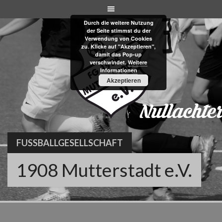
Skip
to
Durch die weitere Nutzung
content
der Seite stimmst du der
Verwendung von Cookies
zu. Klicke auf "Akzeptieren",
damit das Pop-up
verschwindet.
Weitere
Informationen
Akzeptieren
FUSSBALLGESELLSCHAFT
1908 Mutterstadt e.V.