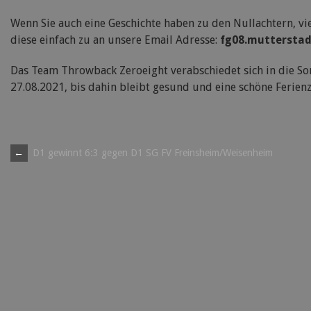
Wenn Sie auch eine Geschichte haben zu den Nullachtern, vie
diese einfach zu an unsere Email Adresse:
fg08.mutterstad
Das Team Throwback Zeroeight verabschiedet sich in die S
27.08.2021, bis dahin bleibt gesund und eine schöne Ferienz
Post
←
D1 gewinnt 6:3 gegen D1 SG FV Freinsheim/Weisenheim
navigation