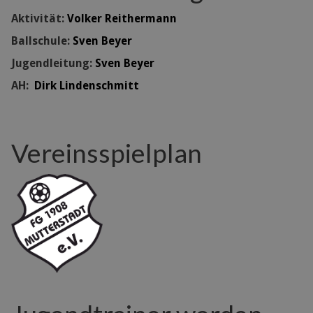
Aktivität:
Volker Reithermann
Ballschule:
Sven Beyer
Jugendleitung:
Sven Beyer
AH:
Dirk Lindenschmitt
Vereinsspielplan