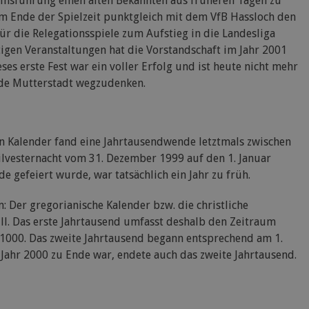
einsführung einen alten Bekannten aus früheren Tagen zu
am Ende der Spielzeit punktgleich mit dem VfB Hassloch den
ür die Relegationsspiele zum Aufstieg in die Landesliga
tigen Veranstaltungen hat die Vorstandschaft im Jahr 2001
es erste Fest war ein voller Erfolg und ist heute nicht mehr
de Mutterstadt wegzudenken.
n Kalender fand eine Jahrtausendwende letztmals zwischen
ilvesternacht vom 31. Dezember 1999 auf den 1. Januar
 gefeiert wurde, war tatsächlich ein Jahr zu früh.
 Der gregorianische Kalender bzw. die christliche
ll. Das erste Jahrtausend umfasst deshalb den Zeitraum
 1000. Das zweite Jahrtausend begann entsprechend am 1.
Jahr 2000 zu Ende war, endete auch das zweite Jahrtausend.