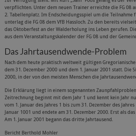
zur Verfügung steht. Mit Kurt „Sam“ Foos gelang es der Ver
verpflichten. Unter dem neuen Trainer erreichte die FG 08 
2. Tabellenplatz. Im Endscheidungsspiel um die Teilnahme f
unterlag die FG 08 dem VfB Hassloch. Zu den bereits vielsei
das Oktoberfest an der Walderholung ins Leben gerufen. Dies
aus dem Veranstaltungskalender der FG 08 und der Gemein
Das Jahrtausendwende-Problem
Nach dem heute praktisch weltweit gültigen Gregorianische
dem 31. Dezember 2000 und dem 1. Januar 2001 statt. Die S
2000, in der von den meisten Menschen die Jahrtausendwende
Die Erklärung liegt in einem sogenannten Zaunpfahlproblem:
Zeitrechnung beginnt mit dem Jahr 1 und kennt kein Jahr nu
vom 1. Januar des Jahres 1 bis zum 31. Dezember des Jahres
Januar 1001 und endete am 31. Dezember 2000. Erst als das 
Am 1. Januar 2001 begann das dritte Jahrtausend.
Bericht Berthold Mohler