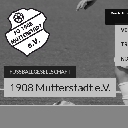
Skip
to
Durch die 
content
VE
TR
K
FUSSBALLGESELLSCHAFT
1908 Mutterstadt e.V.