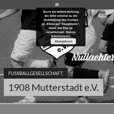
Skip
to
Durch die weitere Nutzung
content
der Seite stimmst du der
Verwendung von Cookies
zu. Klicke auf "Akzeptieren",
damit das Pop-up
verschwindet.
Weitere
Informationen
Akzeptieren
FUSSBALLGESELLSCHAFT
1908 Mutterstadt e.V.