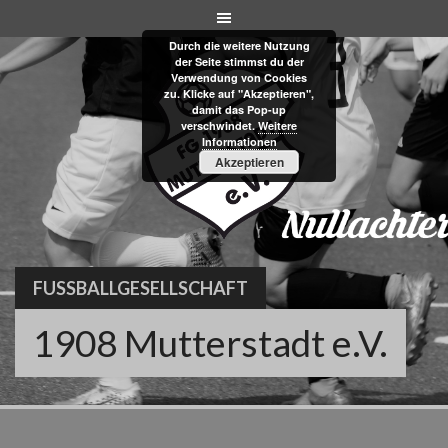
Skip
to
Durch die weitere Nutzung
content
der Seite stimmst du der
Verwendung von Cookies
zu. Klicke auf "Akzeptieren",
damit das Pop-up
verschwindet.
Weitere
Informationen
Akzeptieren
FUSSBALLGESELLSCHAFT
1908 Mutterstadt e.V.