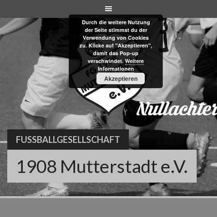
Skip
to
Durch die weitere Nutzung
content
der Seite stimmst du der
Verwendung von Cookies
zu. Klicke auf "Akzeptieren",
damit das Pop-up
verschwindet.
Weitere
Informationen
Akzeptieren
FUSSBALLGESELLSCHAFT
1908 Mutterstadt e.V.