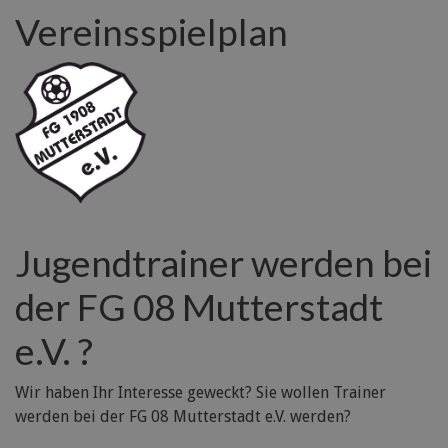
Vereinsspielplan
Jugendtrainer werden bei
der FG 08 Mutterstadt
e.V. ?
Wir haben Ihr Interesse geweckt? Sie wollen Trainer
werden bei der FG 08 Mutterstadt e.V. werden?